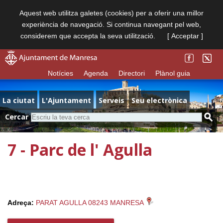
Aquest web utilitza galetes (cookies) per a oferir una millor
experiència de navegació. Si continua navegant pel web,
considerem que accepta la seva utilització.
[ Acceptar ]
Notícies
Agenda
Directori
Plànol guia
La ciutat
L'Ajuntament
Serveis
Seu electrònica
Cercar
7 - Parc de l' Agulla
Adreça:
PARAT AGULLA 08243 MANRESA