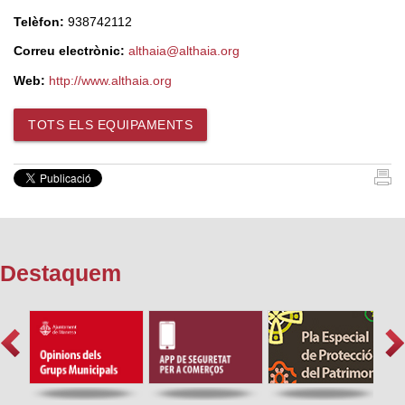
Telèfon:
938742112
Correu electrònic:
althaia@althaia.org
Web:
http://www.althaia.org
TOTS ELS EQUIPAMENTS
Destaquem