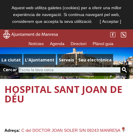
Aquest web utilitza galetes (cookies) per a oferir una millor
experiència de navegació. Si continua navegant pel web,
considerem que accepta la seva utilització.
[ Acceptar ]
Notícies
Agenda
Directori
Plànol guia
La ciutat
L'Ajuntament
Serveis
Seu electrònica
Cercar
HOSPITAL SANT JOAN DE
DÉU
Adreça:
C del DOCTOR JOAN SOLER S/N 08243 MANRESA