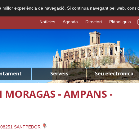
na millor experiència de navegació. Si continua navegant pel web, consi
Notícies
Agenda
Directori
Plànol guia
untament
Serveis
Seu electrònica
I MORAGAS - AMPANS -
 08251 SANTPEDOR