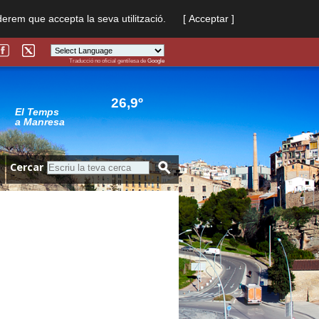
derem que accepta la seva utilització.
[ Acceptar ]
Traducció no oficial gentilesa de
Google
Powered by
Translate
26,9º
El Temps
a Manresa
Cercar