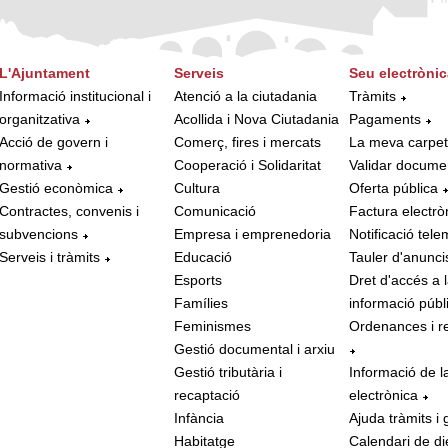
L'Ajuntament
Serveis
Seu electrònic
Informació institucional i
Atenció a la ciutadania
Tràmits
organitzativa
Acollida i Nova Ciutadania
Pagaments
Acció de govern i
Comerç, fires i mercats
La meva carpe
normativa
Cooperació i Solidaritat
Validar docume
Gestió econòmica
Cultura
Oferta pública
Contractes, convenis i
Comunicació
Factura electrò
subvencions
Empresa i emprenedoria
Notificació tele
Serveis i tràmits
Educació
Tauler d'anunci
Esports
Dret d'accés a 
Famílies
informació públ
Feminismes
Ordenances i r
Gestió documental i arxiu
Gestió tributària i
Informació de l
recaptació
electrònica
Infància
Ajuda tràmits i 
Habitatge
Calendari de di