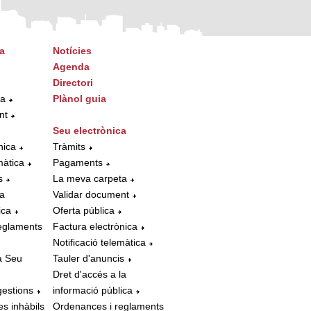
a
Notícies
Agenda
Directori
ta
Plànol guia
nt
Seu electrònica
nica
Tràmits
màtica
Pagaments
s
La meva carpeta
la
Validar document
ica
Oferta pública
eglaments
Factura electrònica
Notificació telemàtica
a Seu
Tauler d'anuncis
Dret d'accés a la
gestions
informació pública
es inhàbils
Ordenances i reglaments