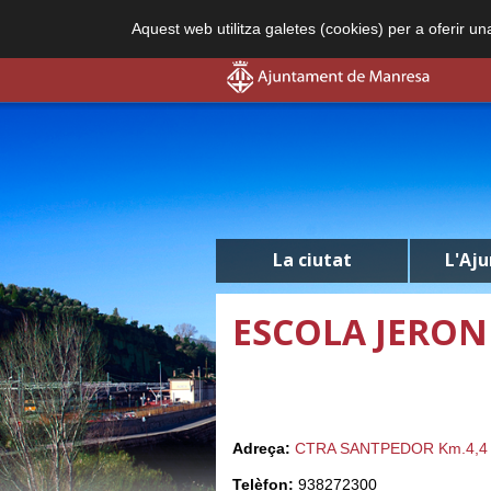
Aquest web utilitza galetes (cookies) per a oferir u
La ciutat
L'Aj
ESCOLA JERON
Adreça:
CTRA SANTPEDOR Km.4,4
Telèfon:
938272300