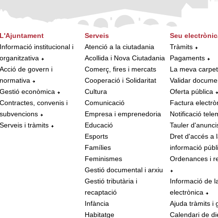
L'Ajuntament
Serveis
Seu electrònic
Informació institucional i
Atenció a la ciutadania
Tràmits
organitzativa
Acollida i Nova Ciutadania
Pagaments
Acció de govern i
Comerç, fires i mercats
La meva carpe
normativa
Cooperació i Solidaritat
Validar docume
Gestió econòmica
Cultura
Oferta pública
Contractes, convenis i
Comunicació
Factura electrò
subvencions
Empresa i emprenedoria
Notificació tele
Serveis i tràmits
Educació
Tauler d'anunci
Esports
Dret d'accés a 
Famílies
informació públ
Feminismes
Ordenances i r
Gestió documental i arxiu
Gestió tributària i
Informació de l
recaptació
electrònica
Infància
Ajuda tràmits i 
Habitatge
Calendari de di