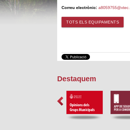
Correu electrònic:
a8059755@xtec.
TOTS ELS EQUIPAMENTS
Destaquem