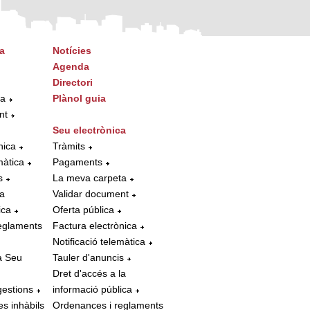
a
Notícies
Agenda
Directori
ta
Plànol guia
nt
Seu electrònica
nica
Tràmits
màtica
Pagaments
s
La meva carpeta
la
Validar document
ica
Oferta pública
eglaments
Factura electrònica
Notificació telemàtica
a Seu
Tauler d'anuncis
Dret d'accés a la
gestions
informació pública
es inhàbils
Ordenances i reglaments