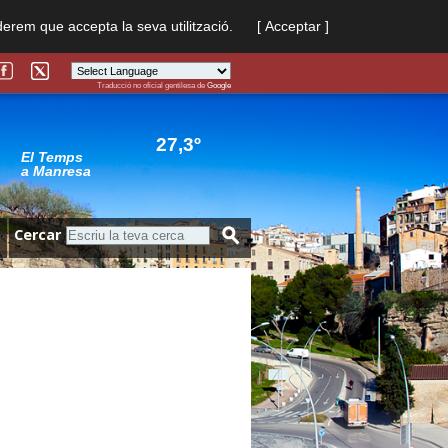
derem que accepta la seva utilització.
[ Acceptar ]
Traducció no oficial gentilesa de
Google
Powered by
Translate
27,3º
El Temps
a Manresa
Cercar