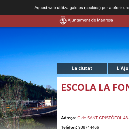
Aquest web utilitza galetes (cookies) per a oferir u
La ciutat
L'Aj
ESCOLA LA FO
Adreça:
C de SANT CRISTÒFOL 43
Telèfon:
938744466