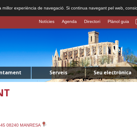
na millor experiència de navegació. Si continua navegant pel web, consi
Notícies
Agenda
Directori
Plànol guia
untament
Serveis
Seu electrònica
NT
-45 08240 MANRESA