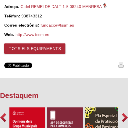
Adreça:
C del REMEI DE DALT 1-5 08240 MANRESA
Telèfon:
938743312
Correu electrònic:
fundacio@fssm.es
Web:
http://www.fssm.es
TOTS ELS EQUIPAMENTS
Destaquem