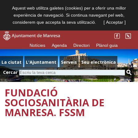
Aquest web utilitza galetes (cookies) per a oferir una millor
experiència de navegació. Si continua navegant pel web,
considerem que accepta la seva utilització.
[ Acceptar ]
Notícies
Agenda
Directori
Plànol guia
La ciutat
L'Ajuntament
Serveis
Seu electrònica
Cercar
FUNDACIÓ
SOCIOSANITÀRIA DE
MANRESA. FSSM