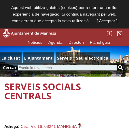
Aquest web utilitza galetes (cookies) per a oferir una millor
experiència de navegació. Si continua navegant pel web,
considerem que accepta la seva utilització.
[ Acceptar ]
Notícies
Agenda
Directori
Plànol guia
La ciutat
L'Ajuntament
Serveis
Seu electrònica
Cercar
SERVEIS SOCIALS
CENTRALS
Adreça:
Ctra. Vic 16. 08241 MANRESA