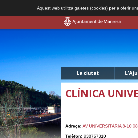
Aquest web utilitza galetes (cookies) per a oferir u
La ciutat
L'Aj
CLÍNICA UNIV
Adreça:
AV UNIVERSITÀRIA 8-10 
Telèfon:
938757310