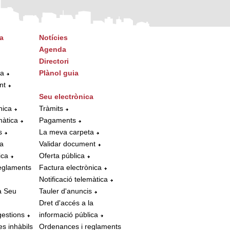
a
Notícies
Agenda
Directori
ta
Plànol guia
nt
Seu electrònica
nica
Tràmits
màtica
Pagaments
s
La meva carpeta
la
Validar document
ica
Oferta pública
eglaments
Factura electrònica
Notificació telemàtica
a Seu
Tauler d'anuncis
Dret d'accés a la
gestions
informació pública
es inhàbils
Ordenances i reglaments