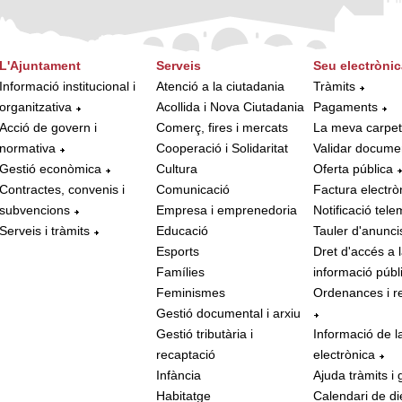
L'Ajuntament
Serveis
Seu electrònic
Informació institucional i
Atenció a la ciutadania
Tràmits
organitzativa
Acollida i Nova Ciutadania
Pagaments
Acció de govern i
Comerç, fires i mercats
La meva carpe
normativa
Cooperació i Solidaritat
Validar docume
Gestió econòmica
Cultura
Oferta pública
Contractes, convenis i
Comunicació
Factura electrò
subvencions
Empresa i emprenedoria
Notificació tele
Serveis i tràmits
Educació
Tauler d'anunci
Esports
Dret d'accés a 
Famílies
informació públ
Feminismes
Ordenances i r
Gestió documental i arxiu
Gestió tributària i
Informació de l
recaptació
electrònica
Infància
Ajuda tràmits i 
Habitatge
Calendari de di