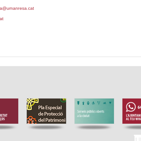
aria@umanresa.cat
at