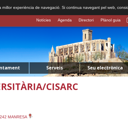
na millor experiència de navegació. Si continua navegant pel web, consi
Notícies
Agenda
Directori
Plànol guia
untament
Serveis
Seu electrònica
ERSITÀRIA/CISARC
08242 MANRESA