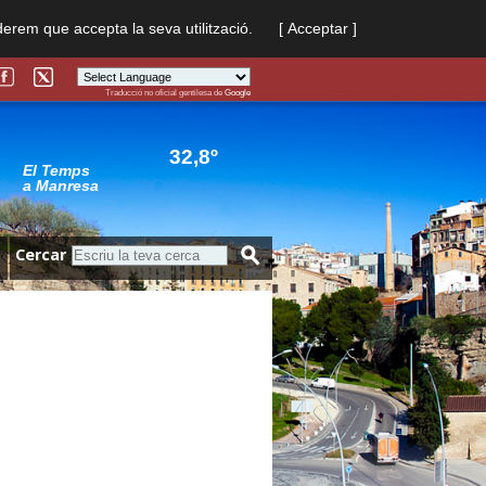
derem que accepta la seva utilització.
[ Acceptar ]
Traducció no oficial gentilesa de
Google
Powered by
Translate
32,8º
El Temps
a Manresa
Cercar