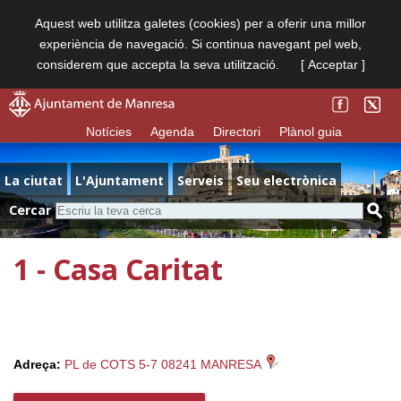
Aquest web utilitza galetes (cookies) per a oferir una millor
experiència de navegació. Si continua navegant pel web,
considerem que accepta la seva utilització.
[ Acceptar ]
Notícies
Agenda
Directori
Plànol guia
La ciutat
L'Ajuntament
Serveis
Seu electrònica
Cercar
1 - Casa Caritat
Adreça:
PL de COTS 5-7 08241 MANRESA