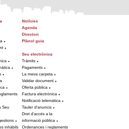
a
Notícies
Agenda
Directori
ta
Plànol guia
nt
Seu electrònica
nica
Tràmits
màtica
Pagaments
s
La meva carpeta
la
Validar document
ica
Oferta pública
eglaments
Factura electrònica
Notificació telemàtica
a Seu
Tauler d'anuncis
Dret d'accés a la
gestions
informació pública
es inhàbils
Ordenances i reglaments