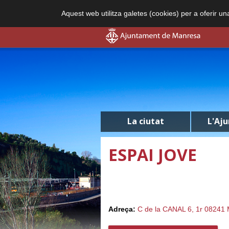
Aquest web utilitza galetes (cookies) per a oferir u
La ciutat
L'Aj
ESPAI JOVE
Adreça:
C de la CANAL 6, 1r 0824