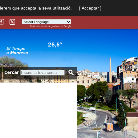
derem que accepta la seva utilització.
[ Acceptar ]
Traducció no oficial gentilesa de
Google
Powered by
Translate
26,6º
El Temps
a Manresa
Cercar