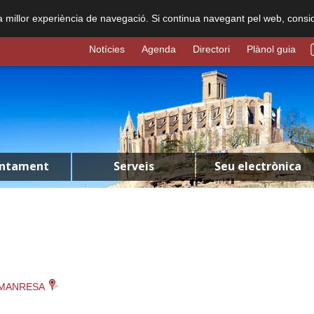
na millor experiència de navegació. Si continua navegant pel web, consi
Notícies
Agenda
Directori
Plànol guia
untament
Serveis
Seu electrònica
1 MANRESA