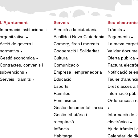
L'Ajuntament
Serveis
Seu electrònic
Informació institucional i
Atenció a la ciutadania
Tràmits
organitzativa
Acollida i Nova Ciutadania
Pagaments
Acció de govern i
Comerç, fires i mercats
La meva carpe
normativa
Cooperació i Solidaritat
Validar docume
Gestió econòmica
Cultura
Oferta pública
Contractes, convenis i
Comunicació
Factura electrò
subvencions
Empresa i emprenedoria
Notificació tele
Serveis i tràmits
Educació
Tauler d'anunci
Esports
Dret d'accés a 
Famílies
informació públ
Feminismes
Ordenances i r
Gestió documental i arxiu
Gestió tributària i
Informació de l
recaptació
electrònica
Infància
Ajuda tràmits i 
Habitatge
Calendari de di