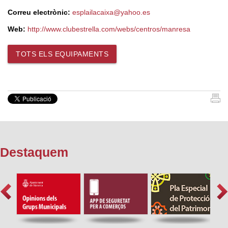
Correu electrònic:
esplailacaixa@yahoo.es
Web:
http://www.clubestrella.com/webs/centros/manresa
TOTS ELS EQUIPAMENTS
Destaquem