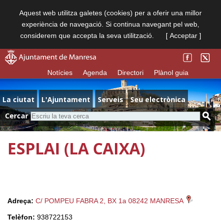
Aquest web utilitza galetes (cookies) per a oferir una millor
experiència de navegació. Si continua navegant pel web,
considerem que accepta la seva utilització.
[ Acceptar ]
Notícies
Agenda
Directori
Plànol guia
La ciutat
L'Ajuntament
Serveis
Seu electrònica
Cercar
ESPLAI (LA CAIXA)
Adreça:
C/ POMPEU FABRA 2, BX 1a 08242 MANRESA
Telèfon:
938722153