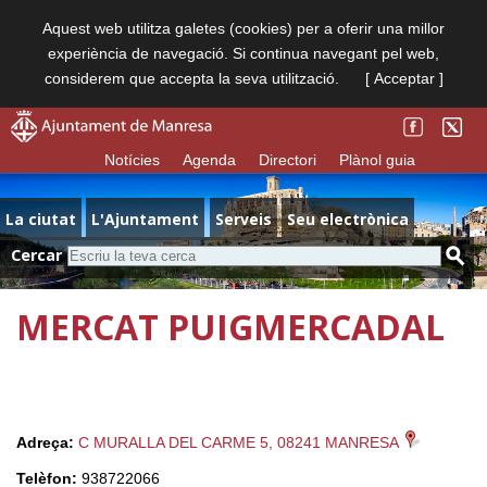
Aquest web utilitza galetes (cookies) per a oferir una millor
experiència de navegació. Si continua navegant pel web,
considerem que accepta la seva utilització.
[ Acceptar ]
Notícies
Agenda
Directori
Plànol guia
La ciutat
L'Ajuntament
Serveis
Seu electrònica
Cercar
MERCAT PUIGMERCADAL
Adreça:
C MURALLA DEL CARME 5, 08241 MANRESA
Telèfon:
938722066