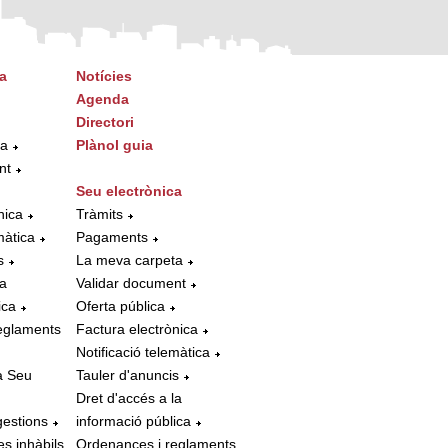
a
Notícies
Agenda
Directori
ta
Plànol guia
nt
Seu electrònica
nica
Tràmits
màtica
Pagaments
s
La meva carpeta
la
Validar document
ica
Oferta pública
eglaments
Factura electrònica
Notificació telemàtica
a Seu
Tauler d'anuncis
Dret d'accés a la
gestions
informació pública
es inhàbils
Ordenances i reglaments