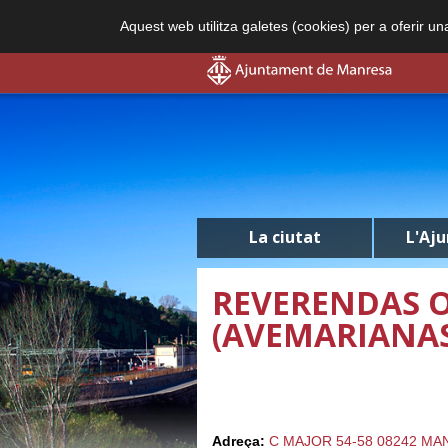
Aquest web utilitza galetes (cookies) per a oferir u
La ciutat
L'Aj
REVERENDAS O
(AVEMARIANAS
Adreça:
C MAJOR 54-58 08242 M