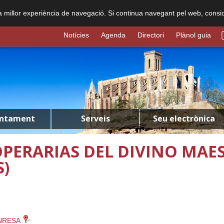
na millor experiència de navegació. Si continua navegant pel web, consi
Notícies
Agenda
Directori
Plànol guia
untament
Serveis
Seu electrònica
PERARIAS DEL DIVINO MAE
)
ANRESA