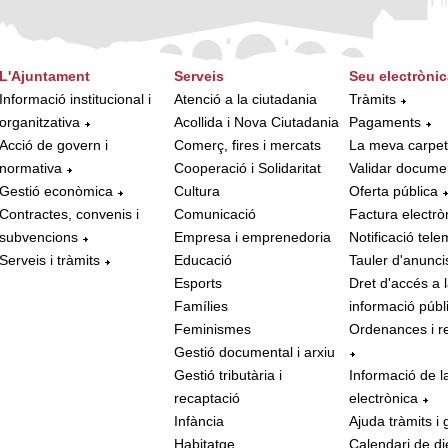
L'Ajuntament
Serveis
Seu electrònic
Informació institucional i
Atenció a la ciutadania
Tràmits
organitzativa
Acollida i Nova Ciutadania
Pagaments
Acció de govern i
Comerç, fires i mercats
La meva carpe
normativa
Cooperació i Solidaritat
Validar docume
Gestió econòmica
Cultura
Oferta pública
Contractes, convenis i
Comunicació
Factura electrò
subvencions
Empresa i emprenedoria
Notificació tele
Serveis i tràmits
Educació
Tauler d'anunci
Esports
Dret d'accés a 
Famílies
informació públ
Feminismes
Ordenances i r
Gestió documental i arxiu
Gestió tributària i
Informació de l
recaptació
electrònica
Infància
Ajuda tràmits i 
Habitatge
Calendari de di