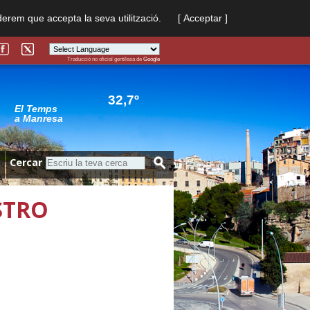
derem que accepta la seva utilització.
[ Acceptar ]
Traducció no oficial gentilesa de
Google
Powered by
Translate
32,7º
El Temps
a Manresa
Cercar
STRO