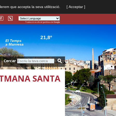
derem que accepta la seva utilització.
[ Acceptar ]
Traducció no oficial gentilesa de
Google
Powered by
Translate
21,8º
El Temps
a Manresa
Cercar
SETMANA SANTA