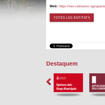
Web:
https://xeu.cat/assoc-agrupac
TOTES LES ENTITATS
Destaquem