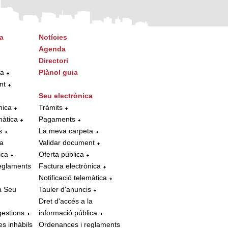
a
Notícies
Agenda
Directori
ta
Plànol guia
nt
Seu electrònica
nica
Tràmits
màtica
Pagaments
s
La meva carpeta
la
Validar document
ica
Oferta pública
eglaments
Factura electrònica
Notificació telemàtica
a Seu
Tauler d'anuncis
Dret d'accés a la
gestions
informació pública
es inhàbils
Ordenances i reglaments