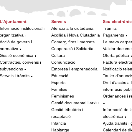
L'Ajuntament
Serveis
Seu electrònic
Informació institucional i
Atenció a la ciutadania
Tràmits
organitzativa
Acollida i Nova Ciutadania
Pagaments
Acció de govern i
Comerç, fires i mercats
La meva carpe
normativa
Cooperació i Solidaritat
Validar docume
Gestió econòmica
Cultura
Oferta pública
Contractes, convenis i
Comunicació
Factura electrò
subvencions
Empresa i emprenedoria
Notificació tele
Serveis i tràmits
Educació
Tauler d'anunci
Esports
Dret d'accés a 
Famílies
informació públ
Feminismes
Ordenances i r
Gestió documental i arxiu
Gestió tributària i
Informació de l
recaptació
electrònica
Infància
Ajuda tràmits i 
Habitatge
Calendari de di