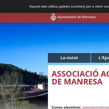
Aquest web utilitza galetes (cookies) per a oferir u
La ciutat
L'Aj
ASSOCIACIÓ A
DE MANRESA
Correu electrònic:
associaciosetm