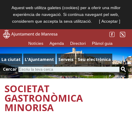
Aquest web utilitza galetes (cookies) per a oferir una millor
experiència de navegació. Si continua navegant pel web,
considerem que accepta la seva utilització.
[ Acceptar ]
Notícies
Agenda
Directori
Plànol guia
La ciutat
L'Ajuntament
Serveis
Seu electrònica
Cercar
SOCIETAT
GASTRONÒMICA
MINORISA