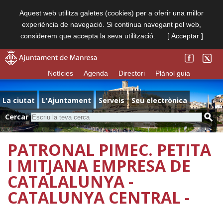
Aquest web utilitza galetes (cookies) per a oferir una millor
experiència de navegació. Si continua navegant pel web,
considerem que accepta la seva utilització.
[ Acceptar ]
Notícies
Agenda
Directori
Plànol guia
La ciutat
L'Ajuntament
Serveis
Seu electrònica
Cercar
PATRONAL PIMEC. PETITA
I MITJANA EMPRESA DE
CATALALUNYA -
CATALUNYA CENTRAL -