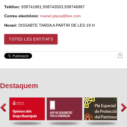
Telèfon:
938741881,938743503,938746887
Correu electrònic:
manel.plaza@live.com
Horari:
DISSABTE TARDA A PARTIR DE LES 19 H
TOTES LES ENTITATS
Destaquem