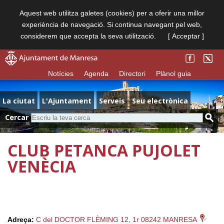
Aquest web utilitza galetes (cookies) per a oferir una millor
experiència de navegació. Si continua navegant pel web,
considerem que accepta la seva utilització.
[ Acceptar ]
Notícies
Agenda
Directori
Plànol guia
La ciutat
L'Ajuntament
Serveis
Seu electrònica
Cercar
CLUB PETANCA PUJOLET
VENÈCIA
Adreça:
C del DOCTOR FLÈMING 12, 1r 08242 MANRESA