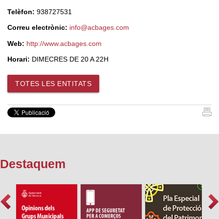
Telèfon:
938727531
Correu electrònic:
info@acbages.com
Web:
http://www.acbages.com
Horari:
DIMECRES DE 20 A 22H
TOTES LES ENTITATS
Destaquem