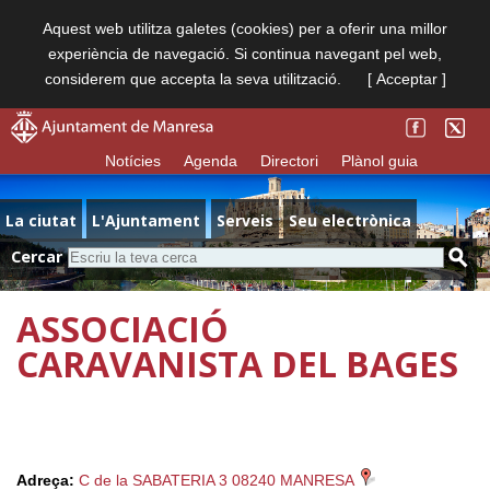
Aquest web utilitza galetes (cookies) per a oferir una millor
experiència de navegació. Si continua navegant pel web,
considerem que accepta la seva utilització.
[ Acceptar ]
Notícies
Agenda
Directori
Plànol guia
La ciutat
L'Ajuntament
Serveis
Seu electrònica
Cercar
ASSOCIACIÓ
CARAVANISTA DEL BAGES
Adreça:
C de la SABATERIA 3 08240 MANRESA