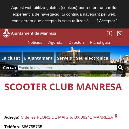
Aquest web utilitza galetes (cookies) per a oferir una millor
experiència de navegació. Si continua navegant pel web,
considerem que accepta la seva utilització.
[ Acceptar ]
Notícies
Agenda
Directori
Plànol guia
La ciutat
L'Ajuntament
Serveis
Seu electrònica
Cercar
SCOOTER CLUB MANRESA
Adreça:
C de les FLORS DE MAIG 6, BX 08241 MANRESA
Telèfon:
686755735