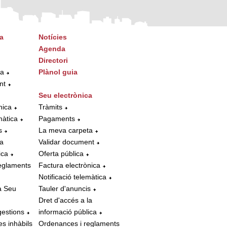
a
Notícies
Agenda
Directori
ta
Plànol guia
nt
Seu electrònica
nica
Tràmits
màtica
Pagaments
s
La meva carpeta
la
Validar document
ica
Oferta pública
eglaments
Factura electrònica
Notificació telemàtica
a Seu
Tauler d'anuncis
Dret d'accés a la
gestions
informació pública
es inhàbils
Ordenances i reglaments