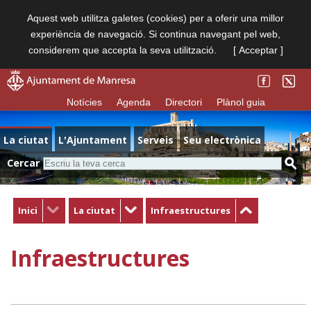
Aquest web utilitza galetes (cookies) per a oferir una millor
experiència de navegació. Si continua navegant pel web,
considerem que accepta la seva utilització.
[ Acceptar ]
Notícies
Agenda
Directori
Plànol guia
La ciutat
L'Ajuntament
Serveis
Seu electrònica
Cercar
Inici
La ciutat
Infraestructures
Infraestructures