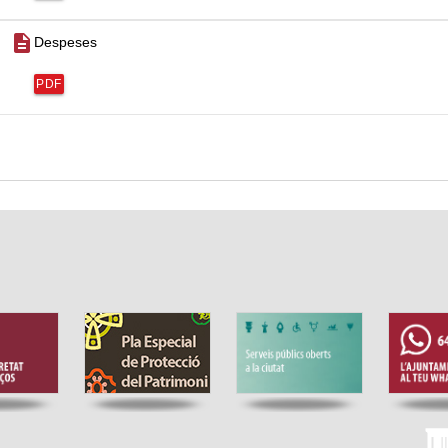
description
Despeses
PDF