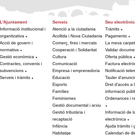
L'Ajuntament
Serveis
Seu electrònic
Informació institucional i
Atenció a la ciutadania
Tràmits
organitzativa
Acollida i Nova Ciutadania
Pagaments
Acció de govern i
Comerç, fires i mercats
La meva carpe
normativa
Cooperació i Solidaritat
Validar docume
Gestió econòmica
Cultura
Oferta pública
Contractes, convenis i
Comunicació
Factura electrò
subvencions
Empresa i emprenedoria
Notificació tele
Serveis i tràmits
Educació
Tauler d'anunci
Esports
Dret d'accés a 
Famílies
informació públ
Feminismes
Ordenances i r
Gestió documental i arxiu
Gestió tributària i
Informació de l
recaptació
electrònica
Infància
Ajuda tràmits i 
Habitatge
Calendari de di