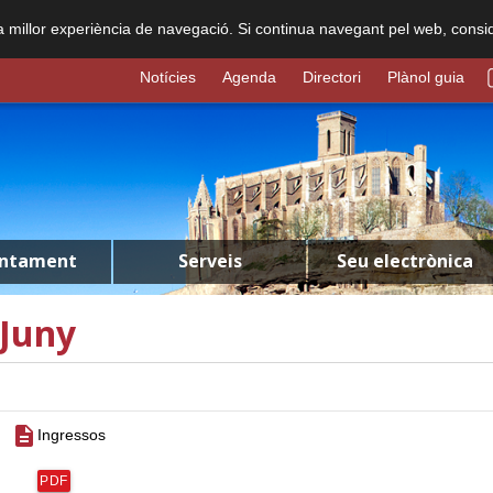
na millor experiència de navegació. Si continua navegant pel web, consi
Notícies
Agenda
Directori
Plànol guia
untament
Serveis
Seu electrònica
Juny
description
Ingressos
PDF