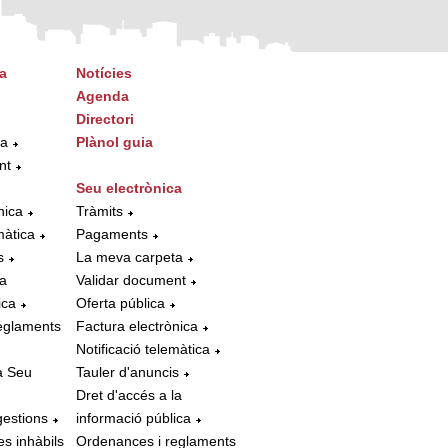
a
Notícies
Agenda
Directori
ta
Plànol guia
nt
Seu electrònica
nica
Tràmits
màtica
Pagaments
s
La meva carpeta
la
Validar document
ica
Oferta pública
eglaments
Factura electrònica
Notificació telemàtica
a Seu
Tauler d'anuncis
Dret d'accés a la
gestions
informació pública
es inhàbils
Ordenances i reglaments