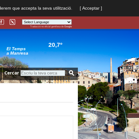
derem que accepta la seva utilització.
[ Acceptar ]
Traducció no oficial gentilesa de
Google
Powered by
Translate
20,7º
El Temps
a Manresa
Cercar