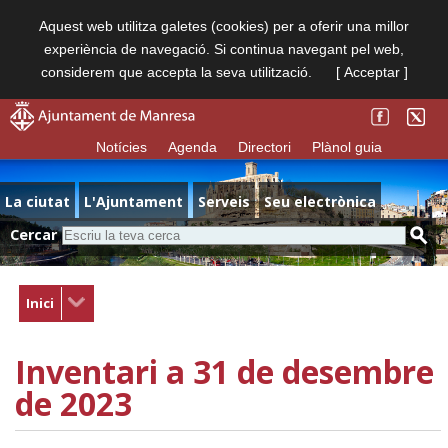
Aquest web utilitza galetes (cookies) per a oferir una millor
experiència de navegació. Si continua navegant pel web,
considerem que accepta la seva utilització.
[ Acceptar ]
Notícies
Agenda
Directori
Plànol guia
La ciutat
L'Ajuntament
Serveis
Seu electrònica
Cercar
Inici
Inventari a 31 de desembre
de 2023