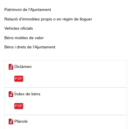
Patrimoni de l'Ajuntament
Relació d'immobles propis o en règim de lloguer
Vehicles oficials
Béns mobles de valor
Béns i drets de l'Ajuntament
description
Dictàmen
PDF
description
Índex de béns
PDF
description
Plànols