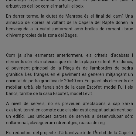
arbustives del lloc com el marfull i el boix.
En darrer terme, la ciutat de Manresa és el final del camí. Una
alineació de xiprers al voltant de la Capella del Rapte donen la
benvinguda a la ciutat juntament amb brolles de romaní i bruc
d’hivern pròpies de la zona del Bages.
Com ja s'ha esmentat anteriorment, els criteris d'acabats i
elements són els mateixos que els de la plaça existent. Així doncs,
el paviment principal de la Plaça és de llambordins de pedra
granítica. Les franges en el paviment es generen mitjançant un
encintat de pedra granítica de 20x40 cm. En quant als elements de
mobiliari urbà, els fanals són de la casa Escofet, model Ful i els
bancs, també de la casa Escofet, model Levit.
A nivell de serveis, no es preveuen afectacions a cap xarxa
existent, tenint en compte que el solar està ocupat actualment per
un edifici. Les úniques xarxes de serveis a desenvolupar són:
enllumenat, clavegueram i drenatges, i xarxa de reg.
Els redactors del projecte d’Urbanització de l’Àmbit de la Capella