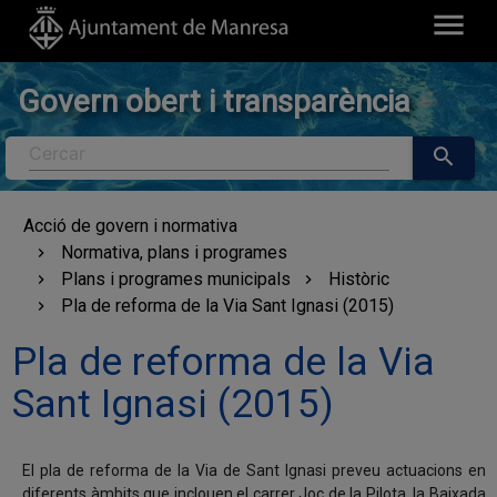
menu
Govern obert i transparència
Cercar
search
Acció de govern i normativa
Normativa, plans i programes
Plans i programes municipals
Històric
Pla de reforma de la Via Sant Ignasi (2015)
Pla de reforma de la Via
Sant Ignasi (2015)
El pla de reforma de la Via de Sant Ignasi preveu actuacions en
diferents àmbits que inclouen el carrer Joc de la Pilota, la Baixada