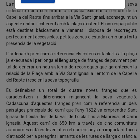
La nova proposta compleix plenament els objectius fixats. La seva
ordenació dona continuïtat a la plaça existent a l'entorn de la
Capella del Rapte fins arribar a la Via Sant Ignasi, aconseguint un
aspecte unitari i coherent amb la plaça existent. El nou espai públic
està destinat bàsicament a vianants i disposa de recorreguts
perfectament accessibles, petites zones d'estada i amb una forta
presència de la vegetació.
L'ordenació pren com a referència els criteris establerts a la plaça
ja executada i perllonga el llenguatge de franges de paviment per
tal de generar un nou sistema de recorreguts que garanteixen la
relació de la Plaça amb la Via Sant Ignasi a l’entorn de la Capella
del Rapte i resolen la seva topografia
Es defineixen un total de quatre noves franges que es
caracteritzen i diferencien mitjançant la seva vegetació.
Cadascuna d’aquestes franges pren com a referència un dels
paisatges principals del camí que l’any 1522 va emprendre Sant
Ignasi de Loiola des de la vall de Loiola fins a Manresa, el Camí
Ignasià. Aquest camí de 650 km a través de cinc comunitats
autònomes està esdevenint en el darrers anys un important focus
d’atracció per a peregrins i amants de les rutes de llarga distància.