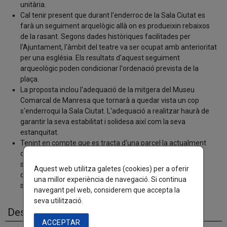
unitària.
Cal tenir present que durant l'enderroc de la Sala Ciutat es
farà un seguiment arquelògic allà on es produeixin rebaixos
de la rasant. Segons dades històriques facilitades per
l'Ajuntament, l'àmbit del teatre va ser ocupat amb anterioritat
per una església. Els resultats d'aquest seguiment
arqueològic poden condicionar l'ordenació prevista de la
plaça.
La proposta inclou l'adequació de la mitgera del Museu
Comarcal de Manresa que tornarà a quedar vista un cop
s'enderroqui la Sala Ciutat. L'adequació a realitzar haurà de
garantir la seva estabilitat i solidesa així com la seva
estanquitat.
Tenint en compte que es tracta d'una parcel·la actualment
ocupada per un edifici, no es preveuen afectacions a cap
servei. La nova ordenació haurà d'incloure una nova xarxa
Aquest web utilitza galetes (cookies) per a oferir
d'enllumenat públic
una millor experiència de navegació. Si continua
sostenible i eficient.
navegant pel web, considerem que accepta la
seva utilització.
Descripció de la proposta
ACCEPTAR