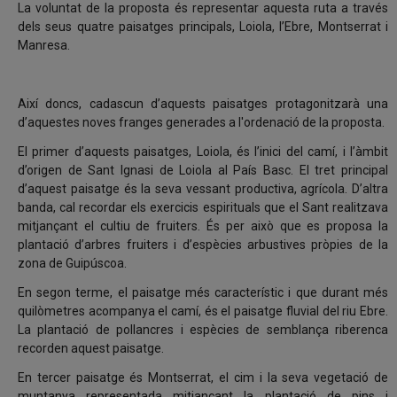
La voluntat de la proposta és representar aquesta ruta a través
dels seus quatre paisatges principals, Loiola, l’Ebre, Montserrat i
Manresa.
Així doncs, cadascun d’aquests paisatges protagonitzarà una
d’aquestes noves franges generades a l'ordenació de la proposta.
El primer d’aquests paisatges, Loiola, és l’inici del camí, i l’àmbit
d’origen de Sant Ignasi de Loiola al País Basc. El tret principal
d’aquest paisatge és la seva vessant productiva, agrícola. D’altra
banda, cal recordar els exercicis espirituals que el Sant realitzava
mitjançant el cultiu de fruiters. És per això que es proposa la
plantació d’arbres fruiters i d’espècies arbustives pròpies de la
zona de Guipúscoa.
En segon terme, el paisatge més característic i que durant més
quilòmetres acompanya el camí, és el paisatge fluvial del riu Ebre.
La plantació de pollancres i espècies de semblança riberenca
recorden aquest paisatge.
En tercer paisatge és Montserrat, el cim i la seva vegetació de
muntanya representada mitjançant la plantació de pins i