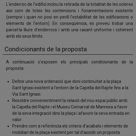
L'enderroc de l'edifici inclou la retirada de la totalitat de les soleres
així com de totes les contencions i fonamentacions existents
(sempre i quan no posi en perill l'estabilitat de les edificacions o
elements de l'entorn). En conseqüència, es preveu trobar una
parcel·la lliure d'enderrocs i amb una rasant uniforme i coherent
amb els seus límits.
Condicionants de la proposta
A continuació s'exposen els principals condicionants de la
proposta:
Definir una nova ordenació que doni continuïtat a la plaça
Sant Ignasi existent a l'entorn de la Capella del Rapte fins a la
Via Sant Ignasi.
Resoldre convenientment la relació del nou espai públic amb
la Capella del Rapte i el Museu Comarcal de Manresa a favor
de la seva integració dins la plaça i afavorir la seva entrada en
valor.
Prendre com a referència els criteris d'acabats i elements de
mobiliari de la plaça existent per tal d'assolir un proposta