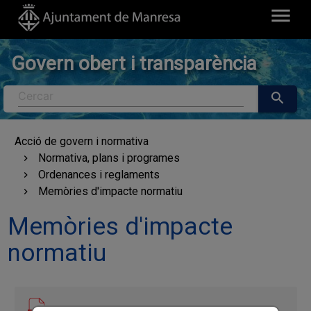
menu
Govern obert i transparència
Cercar
search
Acció de govern i normativa
Normativa, plans i programes
Ordenances i reglaments
Memòries d'impacte normatiu
Memòries d'impacte
normatiu
25-07-05 Memòria impacte normatiu -