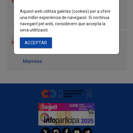
Ordenança reguladora de la venda no
Aquest web utilitza galetes (cookies) per a oferir
una millor experiència de navegació. Si continua
sedentària
navegant pel web, considerem que accepta la
seva utilització.
25-09-24 Projecte Tècnic i Memòria
ACCEPTAR
d'impacte Zona de baixes emissions de
Manresa