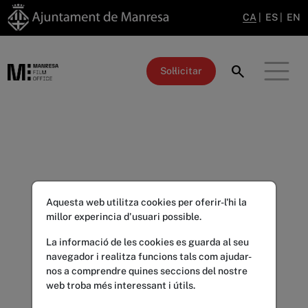
CA
|
ES
|
EN
search
Sol·licitar
Aquesta web utilitza cookies per oferir-l'hi la
millor experincia d'usuari possible.
La informació de les cookies es guarda al seu
navegador i realitza funcions tals com ajudar-
nos a comprendre quines seccions del nostre
web troba més interessant i útils.