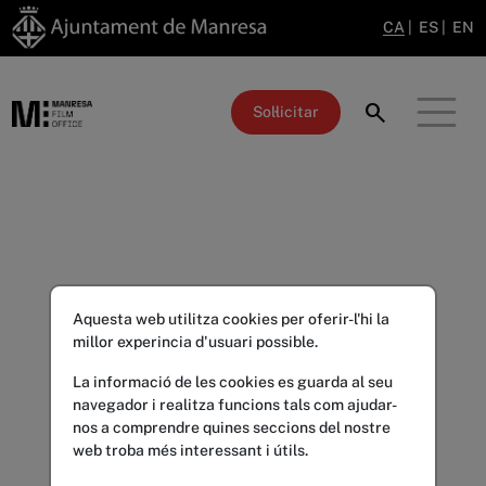
CA
|
ES
|
EN
search
Sol·licitar
Aquesta web utilitza cookies per oferir-l'hi la
millor experincia d'usuari possible.
La informació de les cookies es guarda al seu
navegador i realitza funcions tals com ajudar-
nos a comprendre quines seccions del nostre
web troba més interessant i útils.