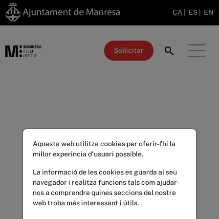
CA
|
ES
|
EN
search
Sol·licitar
Aquesta web utilitza cookies per oferir-l'hi la
millor experincia d'usuari possible.
La informació de les cookies es guarda al seu
navegador i realitza funcions tals com ajudar-
nos a comprendre quines seccions del nostre
web troba més interessant i útils.