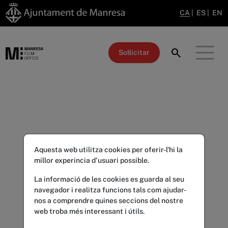
CA
|
ES
|
EN
search
Sol·licitar
Aquesta web utilitza cookies per oferir-l'hi la
millor experincia d'usuari possible.
La informació de les cookies es guarda al seu
navegador i realitza funcions tals com ajudar-
nos a comprendre quines seccions del nostre
web troba més interessant i útils.