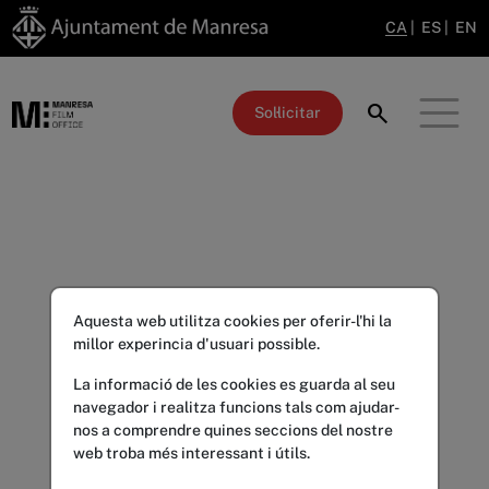
CA
|
ES
|
EN
search
Sol·licitar
Aquesta web utilitza cookies per oferir-l'hi la
millor experincia d'usuari possible.
La informació de les cookies es guarda al seu
navegador i realitza funcions tals com ajudar-
nos a comprendre quines seccions del nostre
web troba més interessant i útils.