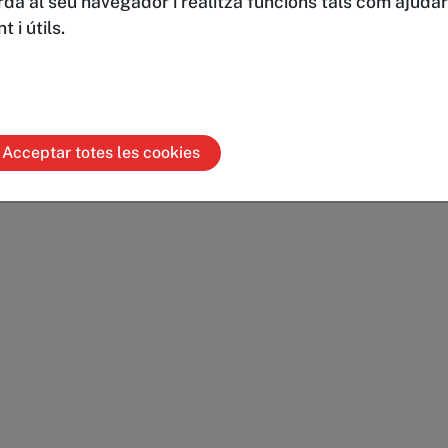
rda al seu navegador i realitza funcions tals com ajud
 i útils.
Acceptar totes les cookies