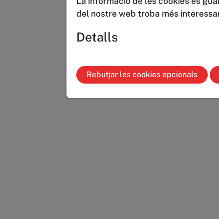
La informació de les cookies es gua
del nostre web troba més interessant
Detalls
Rebutjar les cookies opcionals