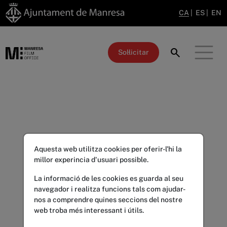
CA
|
ES
|
EN
search
Sol·licitar
Aquesta web utilitza cookies per oferir-l'hi la
millor experincia d'usuari possible.
La informació de les cookies es guarda al seu
navegador i realitza funcions tals com ajudar-
nos a comprendre quines seccions del nostre
web troba més interessant i útils.