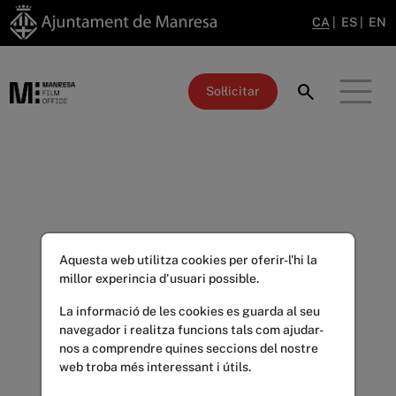
CA
|
ES
|
EN
search
Sol·licitar
Aquesta web utilitza cookies per oferir-l'hi la
millor experincia d'usuari possible.
La informació de les cookies es guarda al seu
navegador i realitza funcions tals com ajudar-
nos a comprendre quines seccions del nostre
web troba més interessant i útils.