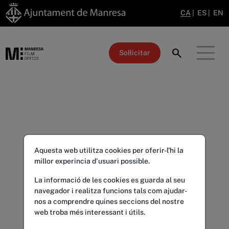
CA
|
ES
|
EN
search
Sol·licitar
Aquesta web utilitza cookies per oferir-l'hi la
millor experincia d'usuari possible.
La informació de les cookies es guarda al seu
navegador i realitza funcions tals com ajudar-
nos a comprendre quines seccions del nostre
web troba més interessant i útils.