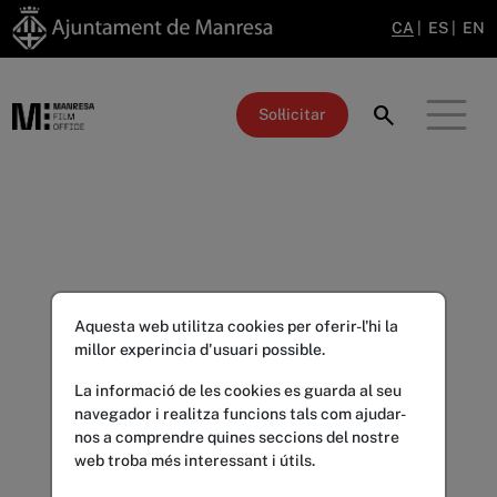
CA
|
ES
|
EN
search
Sol·licitar
Aquesta web utilitza cookies per oferir-l'hi la
millor experincia d'usuari possible.
La informació de les cookies es guarda al seu
navegador i realitza funcions tals com ajudar-
nos a comprendre quines seccions del nostre
web troba més interessant i útils.