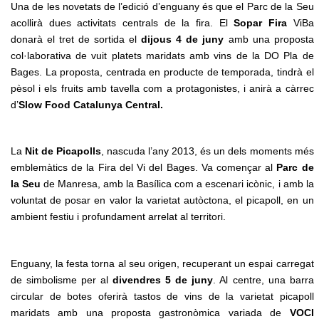
Una de les novetats de l’edició d’enguany és que el Parc de la Seu
acollirà dues activitats centrals de la fira. El
Sopar Fira
ViBa
donarà el tret de sortida el
di
jous 4 de juny
amb una proposta
col·laborativa de vuit platets maridats amb vins de la DO Pla de
Bages. La proposta, centrada en producte de temporada, tindrà el
pèsol i els fruits amb tavella com a protagonistes, i anirà a càrrec
d’
Slow Food Catalunya Central.
La
Nit de Picapolls
, nascuda l’any 2013, és un dels moments més
emblemàtics de la Fira del Vi del Bages. Va començar al
Parc de
la Seu
de Manresa, amb la Basílica com a escenari icònic, i amb la
voluntat de posar en valor la varietat autòctona, el picapoll, en un
ambient festiu i profundament arrelat al territori.
Enguany, la festa torna al seu origen, recuperant un espai carregat
de simbolisme per al
div
endres 5 de juny
. Al centre, una barra
circular de botes oferirà tastos de vins de la varietat picapoll
maridats amb una proposta gastronòmica variada de
VOCI