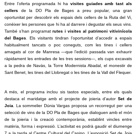
Entre l’oferta programada hi ha
visites guiades amb tast als
cellers
de la DO Pla de Bages a preu popular, una gran
oportunitat per descobrir els espais dels cellers de la Ruta del Vi,
conèixer les persones que hi ha al darrere i degustar els seus vins.
També s’han programat
rutes i visites al patrimoni vitivinícola
del Bages
. Els visitants tindran l’oportunitat d’accedir a espais
habitualment tancats o poc coneguts, com les tines i cellers
amagats al cor de Manresa —que l’edició passada van exhaurir
ràpidament les entrades de les tres sessions—, els cups excavats
a la pedra de Navàs, la Torre Modernista Abadal, el monestir de
Sant Benet, les tines del Llobregat o les tines de la Vall del Flequer.
A més, el programa inclou sis tastos especials, entre els quals
destaca el maridatge amb el projecte de joieria d’autor
Set de
Joia
. La sommelier Dúnia Vargas proposa un recorregut per una
selecció de vins de la DO Pla de Bages que dialoguen amb el món
de la joieria i la creació contemporània, establint vincles entre
matèria, forma i expressió. L’activitat es podrà gaudir el diumenge
7 a la tarda al Centre Cultural del Casino. L’exposició Set de Joia