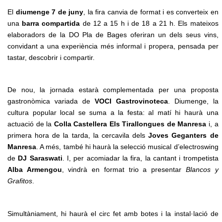
El
diumenge 7 de juny
, la fira canvia de format i es converteix en
una
barra compartida
de 12 a 15 h i de 18 a 21 h. Els mateixos
elaboradors de la DO Pla de Bages oferiran un dels seus vins,
convidant a una experiència més informal i propera, pensada per
tastar, descobrir i compartir.
De nou, la jornada estarà complementada per una proposta
gastronòmica variada de
VOCI Gastrovinoteca
. Diumenge, la
cultura popular local se suma a la festa: al matí hi haurà una
actuació de la
Colla Castellera Els Tirallongues de Manresa
i, a
primera hora de la tarda, la cercavila dels
Joves Geganters de
Manresa
. A més, també hi haurà la selecció musical d’electroswing
de
DJ Saraswati
. I, per acomiadar la fira, la cantant i trompetista
Alba Armengou
, vindrà en format trio a presentar
Blancos y
Grafitos
.
Simultàniament, hi haurà el circ fet amb botes i la instal·lació de