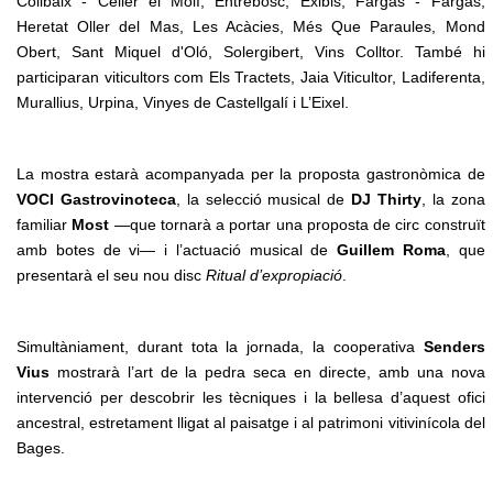
Collbaix - Celler el Molí, Entrebosc, Exibis, Fargas - Fargas,
Heretat Oller del Mas, Les Acàcies, Més Que Paraules, Mond
Obert, Sant Miquel d'Oló, Solergibert, Vins Colltor. També hi
participaran viticultors com Els Tractets, Jaia Viticultor, Ladiferenta,
Murallius, Urpina, Vinyes de Castellgalí i L’Eixel.
La mostra estarà acompanyada per la proposta gastronòmica de
VOCI Gastrovinoteca
, la selecció musical de
DJ Thirty
, la zona
familiar
Most
—que tornarà a portar una proposta de circ construït
amb botes de vi— i l’actuació musical de
Guillem Roma
, que
presentarà el seu nou disc
Ritual d’expropiació
.
Simultàniament, durant tota la jornada, la cooperativa
Senders
Vius
mostrarà l’art de la pedra seca en directe, amb una nova
intervenció per descobrir les tècniques i la bellesa d’aquest ofici
ancestral, estretament lligat al paisatge i al patrimoni vitivinícola del
Bages.