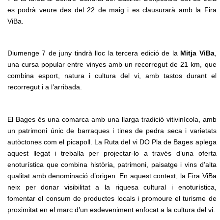
es podrà veure des del 22 de maig i es clausurarà amb la Fira
ViBa.
Diumenge 7 de juny tindrà lloc la tercera edició de la
Mitja ViBa
,
una cursa popular entre vinyes amb un recorregut de 21 km, que
combina esport, natura i cultura del vi, amb tastos durant el
recorregut i a l’arribada.
El Bages és una comarca amb una llarga tradició vitivinícola, amb
un patrimoni únic de barraques i tines de pedra seca i varietats
autòctones com el picapoll. La Ruta del vi DO Pla de Bages aplega
aquest llegat i treballa per projectar-lo a través d’una oferta
enoturística que combina història, patrimoni, paisatge i vins d’alta
qualitat amb denominació d’origen. En aquest context, la Fira ViBa
neix per donar visibilitat a la riquesa cultural i enoturística,
fomentar el consum de productes locals i promoure el turisme de
proximitat en el marc d’un esdeveniment enfocat a la cultura del vi.