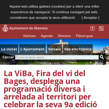
Aquest web utilitza galetes (cookies) per a oferir una millor
experiència de navegació. Si continua navegant pel web,
considerem que accepta la seva utilització.
[ Acceptar ]
Notícies
Agenda
Directori
Plànol guia
La ciutat
L'Ajuntament
Serveis
Seu electrònica
Cercar
La ViBa, Fira del vi del
Bages, desplega una
programació diversa i
arrelada al territori per
celebrar la seva 9a edició