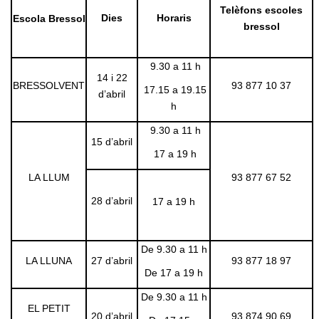
Telèfons escoles
Dies
Horaris
Escola Bressol
bressol
9.30 a 11 h
14 i 22
BRESSOLVENT
93 877 10 37
17.15 a 19.15
d’abril
h
9.30 a 11 h
15 d’abril
17 a 19 h
LA LLUM
93 877 67 52
28 d’abril
17 a 19 h
De 9.30 a 11 h
LA LLUNA
27 d’abril
93 877 18 97
De 17 a 19 h
De 9.30 a 11 h
EL PETIT
20 d’abril
93 874 90 69