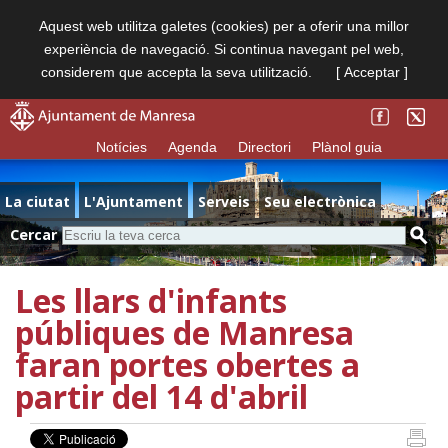
Aquest web utilitza galetes (cookies) per a oferir una millor
experiència de navegació. Si continua navegant pel web,
considerem que accepta la seva utilització.
[ Acceptar ]
Notícies
Agenda
Directori
Plànol guia
La ciutat
L'Ajuntament
Serveis
Seu electrònica
Cercar
Les llars d'infants
públiques de Manresa
faran portes obertes a
partir del 14 d'abril