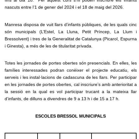
fins al dia 18. Per aquest curs s’hi poden inscriure els infants
nascuts entre l’1 de gener del 2024 i el 18 de maig del 2026.
Manresa disposa de vuit llars d’infants públiques, de les quals cinc
són municipals (L’Estel, La Lluna, Petit Príncep, La Llum i
Bressolvent) i tres de la Generalitat de Catalunya (Picarol, Espurna
i Ginesta), a més de les de titularitat privada.
Totes les jornades de portes obertes són presencials. En elles, les
famílies interessades podran conèixer el projecte educatiu, els
serveis i les instal·lacions de cadascuna de les llars. Per participar
en les jornades de portes obertes, cal inscriure’s amb anterioritat a
la sessió en la qual es vol participar trucant a la mateixa llar
d’infants, de dilluns a divendres de 9 a 13 h i de 15 a 17 h.
ESCOLES BRESSOL MUNICIPALS