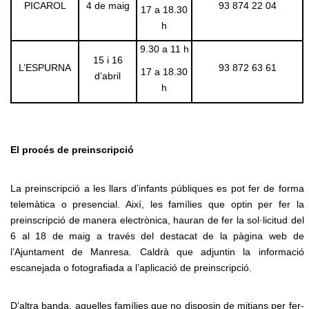
PICAROL
4 de maig
93 874 22 04
17 a 18.30
h
9.30 a 11 h
15 i 16
L’ESPURNA
93 872 63 61
17 a 18.30
d’abril
h
El procés de preinscripció
La preinscripció a les llars d’infants públiques es pot fer de forma
telemàtica o presencial. Així, les famílies que optin per fer la
preinscripció de manera electrònica, hauran de fer la sol·licitud del
6 al 18 de maig a través del destacat de la pàgina web de
l’Ajuntament de Manresa. Caldrà que adjuntin la informació
escanejada o fotografiada a l’aplicació de preinscripció.
D’altra banda, aquelles famílies que no disposin de mitjans per fer-