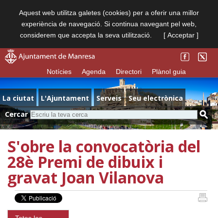
Aquest web utilitza galetes (cookies) per a oferir una millor
experiència de navegació. Si continua navegant pel web,
considerem que accepta la seva utilització.
[ Acceptar ]
Notícies
Agenda
Directori
Plànol guia
La ciutat
L'Ajuntament
Serveis
Seu electrònica
Cercar
S'obre la convocatòria del
28è Premi de dibuix i
gravat Joan Vilanova