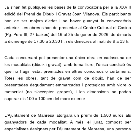
Ja s'han fet públiques les bases de la convocatòria per a la XXVIII
edició del Premi de Dibuix i Gravat Joan Vilanova. Els participants
han de ser majors d’edat i no haver guanyat la convocatòria
anterior. Les obres s'han de presentar al Centre Cultural el Casino
(Pg. Pere III, 27 baixos) del 16 al 25 de gener de 2026, de dimarts
a diumenge de 17.30 a 20.30 h, i els dimecres al matí de 9 a 13 h.
Cada concursant pot presentar una única obra en cadascuna de
les modalitats (dibuix i gravat), amb tema lliure, l'única condició és
que no hagin estat premiades en altres concursos o certàmens.
Totes les obres, tant de gravat com de dibuix, han de ser
presentades degudament emmarcades i protegides amb vidre o
metacrilat (no s’accepten grapes), i les dimensions no poden
superar els 100 x 100 cm del marc exterior.
L'Ajuntament de Manresa atorgarà un premi de 1.500 euros als
guanyadors de cada modalitat. A més, el jurat, compost per
especialistes designats per l'Ajuntament de Manresa, una persona