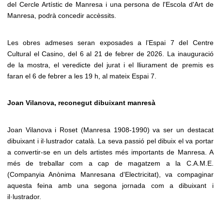
del Cercle Artístic de Manresa i una persona de l'Escola d'Art de
Manresa, podrà concedir accèssits.
Les obres admeses seran exposades a l’Espai 7 del Centre
Cultural el Casino, del 6 al 21 de febrer de 2026. La inauguració
de la mostra, el veredicte del jurat i el lliurament de premis es
faran el 6 de febrer a les 19 h, al mateix Espai 7.
Joan Vilanova, reconegut dibuixant manresà
Joan Vilanova i Roset (Manresa 1908-1990) va ser un destacat
dibuixant i il·lustrador català. La seva passió pel dibuix el va portar
a convertir-se en un dels artistes més importants de Manresa. A
més de treballar com a cap de magatzem a la C.A.M.E.
(Companyia Anònima Manresana d'Electricitat), va compaginar
aquesta feina amb una segona jornada com a dibuixant i
il·lustrador.