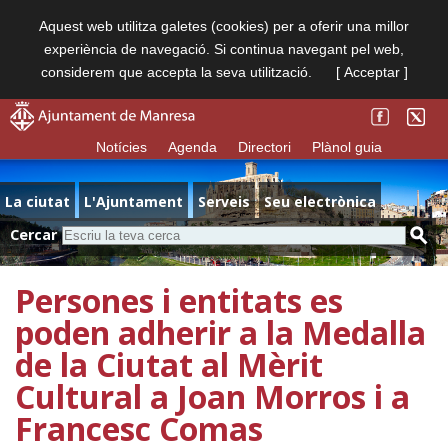
Aquest web utilitza galetes (cookies) per a oferir una millor
experiència de navegació. Si continua navegant pel web,
considerem que accepta la seva utilització.
[ Acceptar ]
Notícies
Agenda
Directori
Plànol guia
La ciutat
L'Ajuntament
Serveis
Seu electrònica
Cercar
Persones i entitats es
poden adherir a la Medalla
de la Ciutat al Mèrit
Cultural a Joan Morros i a
Francesc Comas