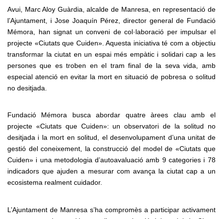
Avui, Marc Aloy Guàrdia, alcalde de Manresa, en representació de
l’Ajuntament, i Jose Joaquín Pérez, director general de Fundació
Mémora, han signat un conveni de col·laboració per impulsar el
projecte «Ciutats que Cuiden». Aquesta iniciativa té com a objectiu
transformar la ciutat en un espai més empàtic i solidari cap a les
persones que es troben en el tram final de la seva vida, amb
especial atenció en evitar la mort en situació de pobresa o solitud
no desitjada.
Fundació Mémora busca abordar quatre àrees clau amb el
projecte «Ciutats que Cuiden»: un observatori de la solitud no
desitjada i la mort en solitud, el desenvolupament d’una unitat de
gestió del coneixement, la construcció del model de «Ciutats que
Cuiden» i una metodologia d’autoavaluació amb 9 categories i 78
indicadors que ajuden a mesurar com avança la ciutat cap a un
ecosistema realment cuidador.
L’Ajuntament de Manresa s’ha compromès a participar activament