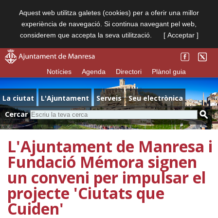
Aquest web utilitza galetes (cookies) per a oferir una millor
experiència de navegació. Si continua navegant pel web,
considerem que accepta la seva utilització.
[ Acceptar ]
Notícies
Agenda
Directori
Plànol guia
La ciutat
L'Ajuntament
Serveis
Seu electrònica
Cercar
L'Ajuntament de Manresa i
Fundació Mémora signen
un conveni per impulsar el
projecte 'Ciutats que
Cuiden'