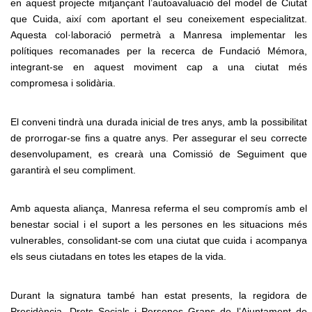
en aquest projecte mitjançant l’autoavaluació del model de Ciutat
que Cuida, així com aportant el seu coneixement especialitzat.
Aquesta col·laboració permetrà a Manresa implementar les
polítiques recomanades per la recerca de Fundació Mémora,
integrant-se en aquest moviment cap a una ciutat més
compromesa i solidària.
El conveni tindrà una durada inicial de tres anys, amb la possibilitat
de prorrogar-se fins a quatre anys. Per assegurar el seu correcte
desenvolupament, es crearà una Comissió de Seguiment que
garantirà el seu compliment.
Amb aquesta aliança, Manresa referma el seu compromís amb el
benestar social i el suport a les persones en les situacions més
vulnerables, consolidant-se com una ciutat que cuida i acompanya
els seus ciutadans en totes les etapes de la vida.
Durant la signatura també han estat presents, la regidora de
Presidència, Drets Socials i Persones Grans de l’Ajuntament de