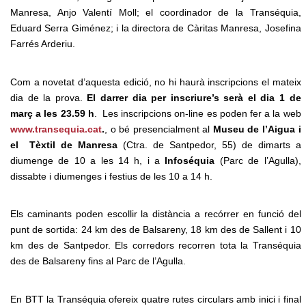
Manresa, Anjo Valentí Moll; el coordinador de la Transéquia,
Eduard Serra Giménez; i la directora de Càritas Manresa, Josefina
Farrés Arderiu.
Com a novetat d’aquesta edició, no hi haurà inscripcions el mateix
dia de la prova.
El darrer dia per inscriure’s serà el dia 1 de
març a les 23.59 h
. Les inscripcions on-line es poden fer a la web
www.transequia.cat
.
, o bé presencialment al
Museu de l’Aigua i
el Tèxtil de Manresa
(Ctra. de Santpedor, 55) de dimarts a
diumenge de 10 a les 14 h, i a
Infoséquia
(Parc de l’Agulla),
dissabte i diumenges i festius de les 10 a 14 h.
Els caminants poden escollir la distància a recórrer en funció del
punt de sortida: 24 km des de Balsareny, 18 km des de Sallent i 10
km des de Santpedor. Els corredors recorren tota la Transéquia
des de Balsareny fins al Parc de l’Agulla.
En BTT la Transéquia ofereix quatre rutes circulars amb inici i final