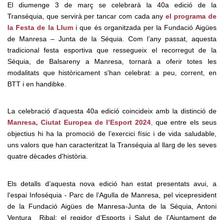
El diumenge 3 de març se celebrarà la 40a edició de la
Transéquia, que servirà per tancar com cada any
el programa de
la Festa de la Llum
i que és organitzada per la Fundació Aigües
de Manresa – Junta de la Séquia. Com l’any passat, aquesta
tradicional festa esportiva que ressegueix el recorregut de la
Séquia, de Balsareny a Manresa, tornarà a oferir totes les
modalitats que històricament s'han celebrat: a peu, corrent, en
BTT i en handibke.
La celebració d’aquesta 40a edició coincideix amb la distinció de
Manresa, Ciutat Europea de l’Esport 2024
,
que entre els seus
objectius hi ha la promoció de l’exercici físic i de vida saludable,
uns valors que han caracteritzat la Transéquia al llarg de les seves
quatre dècades d'història.
Els detalls d’aquesta nova edició han estat presentats avui, a
l'espai Infoséquia - Parc de l’Agulla de Manresa, pel vicepresident
de la Fundació Aigües de Manresa-Junta de la Séquia, Antoni
Ventura Ribal; el regidor d’Esports i Salut de l’Ajuntament de