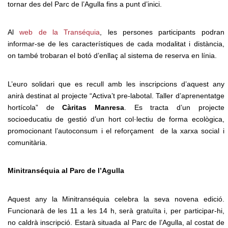
tornar des del Parc de l’Agulla fins a punt d’inici.
Al
web de la Transéquia
, les persones participants podran
informar-se de les característiques de cada modalitat i distància,
on també trobaran el botó d’enllaç al sistema de reserva en línia.
L’euro solidari que es recull amb les inscripcions d’aquest any
anirà destinat al projecte “Activa’t pre-labotal. Taller d’aprenentatge
hortícola” de
Càritas Manresa
. Es tracta d’un projecte
socioeducatiu de gestió d’un hort col·lectiu de forma ecològica,
promocionant l’autoconsum i el reforçament de la xarxa social i
comunitària.
Minitranséquia al Parc de l’Agulla
Aquest any la Minitranséquia celebra la seva novena edició.
Funcionarà de les 11 a les 14 h, serà gratuïta i, per participar-hi,
no caldrà inscripció. Estarà situada al Parc de l’Agulla, al costat de