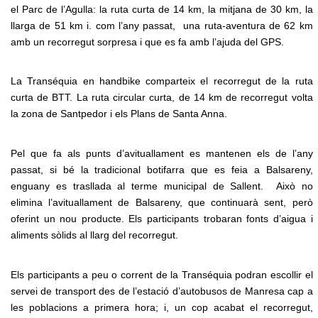
el Parc de l’Agulla: la ruta curta de 14 km, la mitjana de 30 km, la
llarga de 51 km i. com l’any passat, una ruta-aventura de 62 km
amb un recorregut sorpresa i que es fa amb l’ajuda del GPS.
La Transéquia en handbike comparteix el recorregut de la ruta
curta de BTT. La ruta circular curta, de 14 km de recorregut volta
la zona de Santpedor i els Plans de Santa Anna.
Pel que fa als punts d’avituallament es mantenen els de l’any
passat, si bé la tradicional botifarra que es feia a Balsareny,
enguany es trasllada al terme municipal de Sallent. Això no
elimina l’avituallament de Balsareny, que continuarà sent, però
oferint un nou producte. Els participants trobaran fonts d’aigua i
aliments sòlids al llarg del recorregut.
Els participants a peu o corrent de la Transéquia podran escollir el
servei de transport des de l’estació d’autobusos de Manresa cap a
les poblacions a primera hora; i, un cop acabat el recorregut,