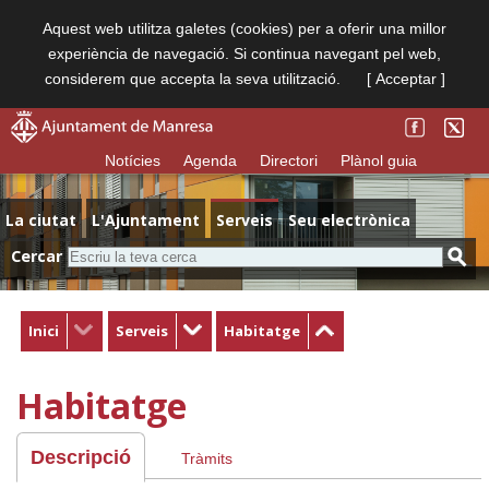
Aquest web utilitza galetes (cookies) per a oferir una millor
experiència de navegació. Si continua navegant pel web,
considerem que accepta la seva utilització.
[ Acceptar ]
Notícies
Agenda
Directori
Plànol guia
La ciutat
L'Ajuntament
Serveis
Seu electrònica
Cercar
Inici
Serveis
Habitatge
Habitatge
Descripció
Tràmits