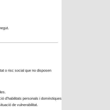
egut.
at o risc social que no disposen
des.
ó d’habilitats personals i domèstiques.
tuació de vulnerabilitat.