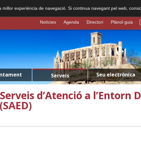
na millor experiència de navegació. Si continua navegant pel web, consi
Notícies
Agenda
Directori
Plànol guia
untament
Seu electrònica
Serveis
Serveis d’Atenció a l’Entorn D
(SAED)