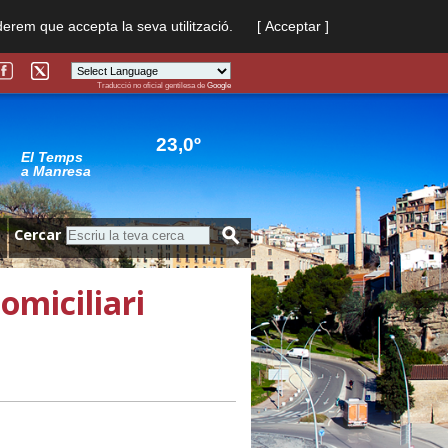
derem que accepta la seva utilització.
[ Acceptar ]
Traducció no oficial gentilesa de
Google
Powered by
Translate
23,0º
El Temps
a Manresa
Cercar
omiciliari