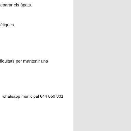
reparar els àpats.
tètiques.
icultats per mantenir una
 o whatsapp municipal 644 069 801