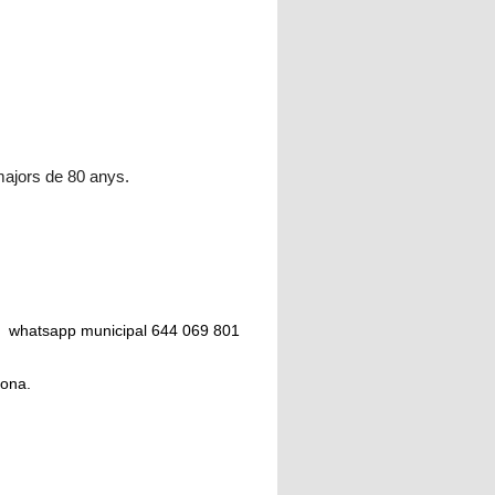
majors de 80 anys.
 o whatsapp municipal 644 069 801
elona.