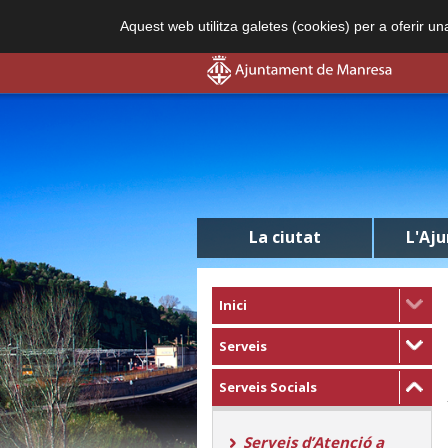
Aquest web utilitza galetes (cookies) per a oferir u
La ciutat
L'Aj
Inici
Serveis
Serveis Socials
Serveis d’Atenció a