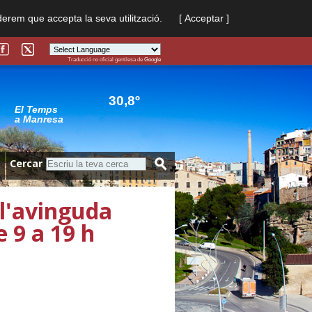
derem que accepta la seva utilització.
[ Acceptar ]
Traducció no oficial gentilesa de
Google
Powered by
Translate
30,8º
El Temps
a Manresa
Cercar
 l'avinguda
e 9 a 19 h