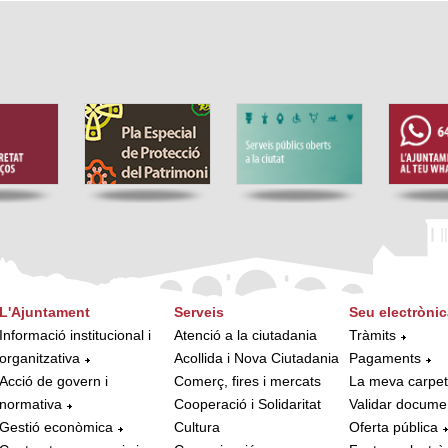
L'Ajuntament
Serveis
Seu electrònic
Informació institucional i
Atenció a la ciutadania
Tràmits
organitzativa
Acollida i Nova Ciutadania
Pagaments
Acció de govern i
Comerç, fires i mercats
La meva carpe
normativa
Cooperació i Solidaritat
Validar docume
Gestió econòmica
Cultura
Oferta pública