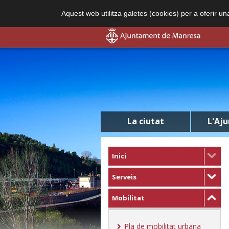
Aquest web utilitza galetes (cookies) per a oferir u
La ciutat
L'Aj
Inici
Serveis
Mobilitat
Pla de mobilitat urbana