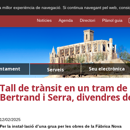
na millor experiència de navegació. Si continua navegant pel web, consi
Notícies
Agenda
Directori
Plànol guia
untament
Seu electrònica
Serveis
Tall de trànsit en un tram de
Bertrand i Serra, divendres d
12/02/2025
Per la instal·lació d’una grua per les obres de la Fàbrica Nova