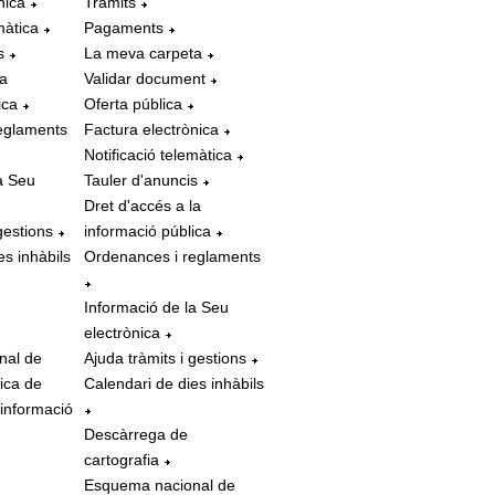
nica
Tràmits
màtica
Pagaments
s
La meva carpeta
la
Validar document
ica
Oferta pública
eglaments
Factura electrònica
Notificació telemàtica
a Seu
Tauler d'anuncis
Dret d'accés a la
gestions
informació pública
es inhàbils
Ordenances i reglaments
Informació de la Seu
electrònica
nal de
Ajuda tràmits i gestions
tica de
Calendari de dies inhàbils
 informació
Descàrrega de
cartografia
Esquema nacional de