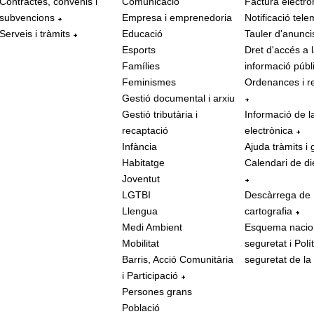
Contractes, convenis i
Comunicació
Factura electrò
subvencions
Empresa i emprenedoria
Notificació tele
Serveis i tràmits
Educació
Tauler d'anunci
Esports
Dret d'accés a 
Famílies
informació públ
Feminismes
Ordenances i r
Gestió documental i arxiu
Gestió tributària i
Informació de l
recaptació
electrònica
Infància
Ajuda tràmits i 
Habitatge
Calendari de di
Joventut
LGTBI
Descàrrega de
Llengua
cartografia
Medi Ambient
Esquema nacio
Mobilitat
seguretat i Polí
Barris, Acció Comunitària
seguretat de la
i Participació
Persones grans
Població