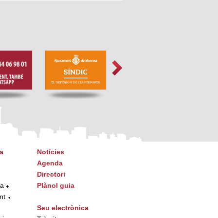
a
Notícies
Agenda
Directori
ta
Plànol guia
nt
Seu electrònica