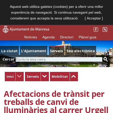
Aquest web utilitza galetes (cookies) per a oferir una millor
experiència de navegació. Si continua navegant pel web,
considerem que accepta la seva utilització.
[ Acceptar ]
Notícies
Agenda
Directori
Plànol guia
La ciutat
L'Ajuntament
Serveis
Seu electrònica
Cercar
Inici
Serveis
Mobilitat
Afectacions de trànsit per
treballs de canvi de
lluminàries al carrer Urgell