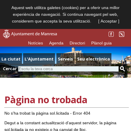
Aquest web utilitza galetes (cookies) per a oferir una millor
experiència de navegació. Si continua navegant pel web,
considerem que accepta la seva utilització.
[ Acceptar ]
Notícies
Agenda
Directori
Plànol guia
La ciutat
L'Ajuntament
Serveis
Seu electrònica
Cercar
Pàgina no trobada
No s'ha trobat la pàgina sol.licitada - Error 404
Degut a la constant actualització d'aquest servidor, la pàgina
sol.licitada ja no existeix,o ha canviat de lloc.