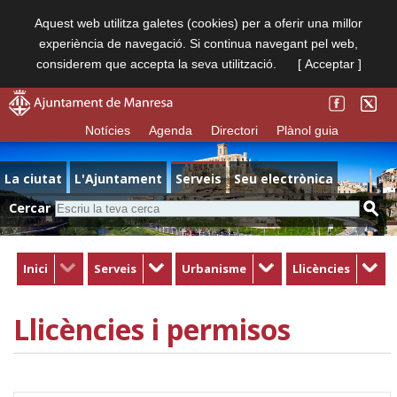
Aquest web utilitza galetes (cookies) per a oferir una millor
experiència de navegació. Si continua navegant pel web,
considerem que accepta la seva utilització.
[ Acceptar ]
Notícies
Agenda
Directori
Plànol guia
La ciutat
L'Ajuntament
Serveis
Seu electrònica
Cercar
Inici
Serveis
Urbanisme
Llicències
Llicències i permisos