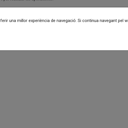
 no hi ha cap iniciativa en tràmit d'audiència pública.
oferir una millor experiència de navegació. Si continua navegant pel