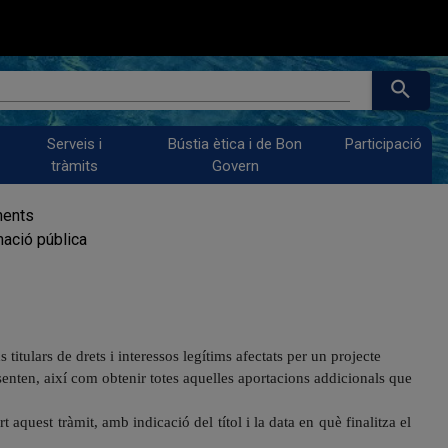
search
Serveis i
Bústia ètica i de Bon
Participació
tràmits
Govern
ments
mació pública
ns
titulars de drets i interessos legítims afectats per un projecte
senten, així com obtenir totes
aquelles
aportacions
addicionals
que
rt aquest tràmit, amb indicació del títol i la data en què finalitza el