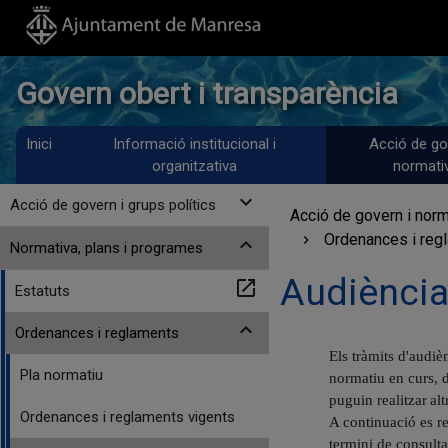
Govern obert i transparència
Inici
Informació institucional i
Acció de go
organitzativa
normati
expand_more
Acció de govern i grups polítics
Acció de govern i norm
Ordenances i regl
expand_more
Normativa, plans i programes
Audiència
open_in_new
Estatuts
expand_more
Ordenances i reglaments
Els tràmits d'audièn
Pla normatiu
normatiu en curs, 
puguin
realitzar
alt
Ordenances i reglaments vigents
A continuació es re
termini de consulta