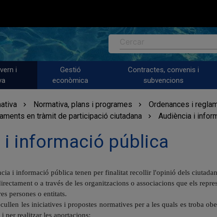
Cercar
vern i
Gestió
Contractes, convenis i
va
econòmica
subvencions
ativa
Normativa, plans i programes
Ordenances i regla
aments en tràmit de participació ciutadana
Audiència i infor
 i informació pública
cia i informació pública tenen per finalitat recollir l'opinió dels ciutada
directament
o a través de les organitzacions o associacions que els repre
res
persones
o
entitats.
cullen les iniciatives i propostes normatives per a les quals es troba
obe
 i
per
realitzar
les
aportacions: