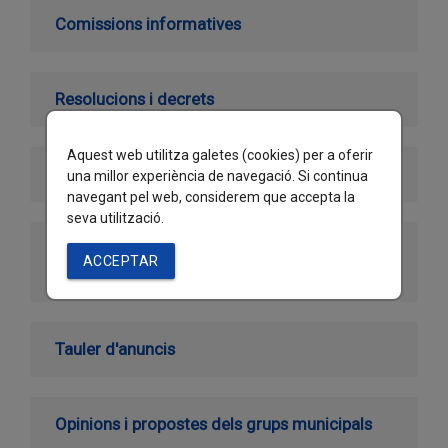
Comissions informatives
Resolucions i decrets
Aquest web utilitza galetes (cookies) per a oferir
Resolucions judicials
una millor experiència de navegació. Si continua
navegant pel web, considerem que accepta la
seva utilització.
Actes administratius amb incidència al
ACCEPTAR
domini públic
Tauler d'anuncis
Opinions i propostes dels grups municipals