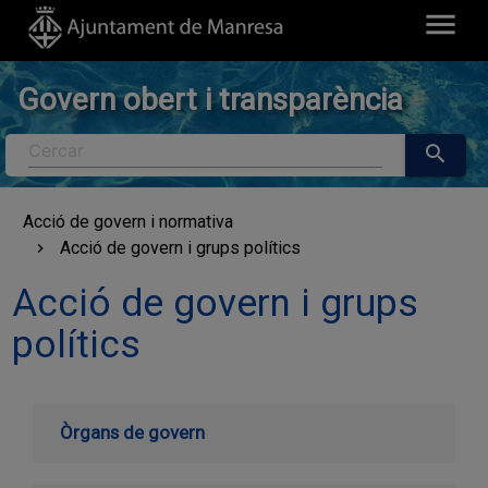
menu
Govern obert i transparència
Cercar
search
Acció de govern i normativa
Acció de govern i grups polítics
Acció de govern i grups
polítics
Òrgans de govern