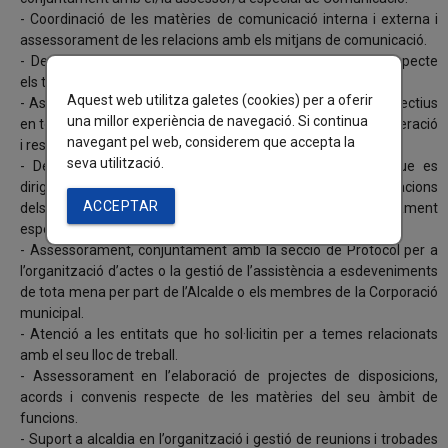
- Coordinació de les matèries de comunicació interna i externa i
assessorament de les relacions amb els mitjans de comunicació.
- Desenvolupament les línies d’actuació estratègiques respecte
els temes rellevants de la comunicació corporativa.
Aquest web utilitza galetes (cookies) per a oferir
- Assessorament als membres de la Corporació i òrgans directius
una millor experiència de navegació. Si continua
en tots els assumptes que li siguin plantejats per a la consideració
navegant pel web, considerem que accepta la
i resolució per l’Alcaldia Presidència.
seva utilització.
- Despatx de tota la documentació i correspondència que es
dirigeixi directament a l’alcalde, i en especial les comunicacions
ACCEPTAR
dels regidors i grups polítics municipals, així com assessorament
especial dels expedients originats en l’àmbit de l’Alcaldia.
- Assessorament, conjuntament amb la secció de Protocol per a
l’organització d’actes o la gestió de l’assistència a esdeveniments
de tota mena per part de l’Alcalde o els membres de la Corporació
municipal.
- Atenció a les entitats que ho sol·licitin per a temes relacionats
amb el seu lloc de treball.
- Assessorament en l’elaboració de projectes de disposicions,
acords i convenis respecte de les matèries del seu àmbit de
funcions.
- Suport a alcaldia en l’organització i gestió de reunions i trobades