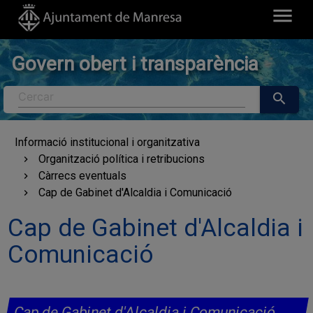
menu
Govern obert i transparència
Cercar
search
Informació institucional i organitzativa
Organització política i retribucions
Càrrecs eventuals
Cap de Gabinet d'Alcaldia i Comunicació
Cap de Gabinet d'Alcaldia i
Comunicació
Cap de Gabinet d'Alcaldia i Comunicació