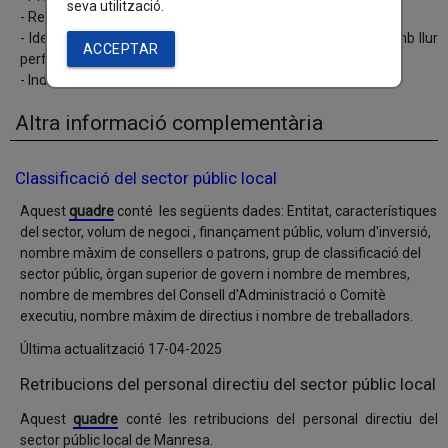
seva utilització.
- Relació de llocs de treball i retribucions
- Identificació dels responsables de l'ens dependents i CV amb llur
ACCEPTAR
perfil i trajectòria professionals
- Indicar si hi ha càrrecs de confiança
Altra informació complementària
Classificació del sector públic local
Aquest
quadre
conté les següents dades: Entitat, característiques
del sector, volum de negoci , finançament públic, volum d'inversió,
nombre màxim de consellers o patrons, grup de classificació del
sector públic, òrgan superior de govern i nombre de membres,
nombre de membres del Consell d'Administració o Comitè
executiu, nombre màxim de directius i nombre de treballadors.
Última actualització 17-04-2025
Retribucions del personal directiu del sector públic local
Aquest
quadre
conté les retribucions del personal directiu del
sector públic local de Manresa.