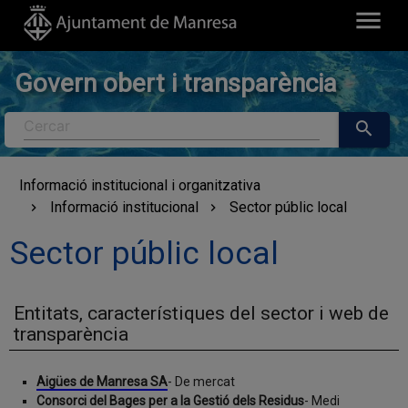
menu
Govern obert i transparència
Cercar
search
Informació institucional i organitzativa
Informació institucional
Sector públic local
Sector públic local
Entitats, característiques del sector i web de
transparència
Aigües de Manresa SA
- De mercat
Consorci del Bages per a la Gestió dels Residus
- Medi